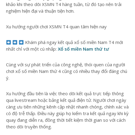
khảo khi theo dõi XSMN T4 hàng tuần, từ đó tạo nên trải
nghiệm hiện đại và thuận tiện hơn.
Xu hướng người chơi XSMN T4 quan tâm hiện nay
Khám phá ngay kết quả xổ số miền Nam T4 mới
nhất chỉ với một cú nhấp:
Xổ số miền Nam thứ tư
Cùng với sự phát triển của công nghệ, thói quen của người
chơi xổ số miền Nam thứ 4 cũng có nhiều thay đổi đáng chú
ý.
Xu hướng đầu tiên là việc theo dõi kết quả trực tiếp thông
qua livestream hoặc bảng kết quả điện tử. Người chơi ngày
càng ưu tiên những kênh cập nhật nhanh chóng, chính xác và
có độ trễ thấp. Điều này giúp họ kiểm tra kết quả ngay khi kỳ
quay đang diễn ra, đồng thời tiết kiệm thời gian so với cách
theo dõi truyền thống.